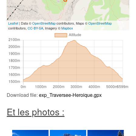
Leaflet
| Data ©
OpenStreetMap
contributors, Maps ©
OpenStreetMap
contributors,
CC-BY-SA
, Imagery ©
Mapbox
Download file:
exp_Traversee-Heroique.gpx
Et les photos :