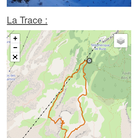
La Trace :
+
−