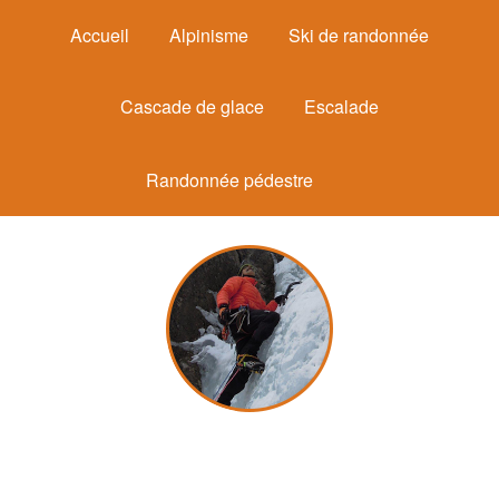
Accueil
Alpinisme
Ski de randonnée
Cascade de glace
Escalade
Randonnée pédestre
Michel Mounier