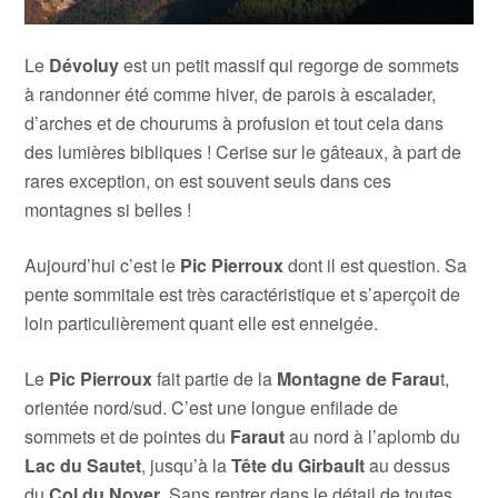
Le
Dévoluy
est un petit massif qui regorge de sommets
à randonner été comme hiver, de parois à escalader,
d’arches et de chourums à profusion et tout cela dans
des lumières bibliques ! Cerise sur le gâteaux, à part de
rares exception, on est souvent seuls dans ces
montagnes si belles !
Aujourd’hui c’est le
Pic Pierroux
dont il est question. Sa
pente sommitale est très caractéristique et s’aperçoit de
loin particulièrement quant elle est enneigée.
Le
Pic Pierroux
fait partie de la
Montagne de Farau
t,
orientée nord/sud. C’est une longue enfilade de
sommets et de pointes du
Faraut
au nord à l’aplomb du
Lac du Sautet
, jusqu’à la
Tête du
Girbault
au dessus
du
Col du Noyer
. Sans rentrer dans le détail de toutes