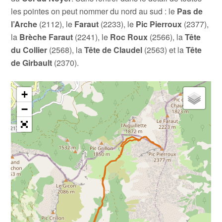
les pointes on peut nommer du nord au sud : le
Pas de
l’Arche
(2112), le
Faraut
(2233), le
Pic Pierroux
(2377),
la
Brèche Faraut
(2241), le
Roc Roux
(2566), la
Tête
du Collier
(2568), la
Tête de Claudel
(2563) et la
Tête
de G
i
rbault
(2370).
+
−