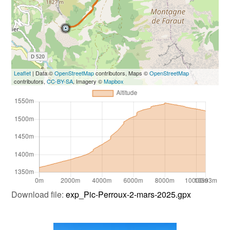
Leaflet
| Data ©
OpenStreetMap
contributors, Maps ©
OpenStreetMap
contributors,
CC-BY-SA
, Imagery ©
Mapbox
Download file:
exp_Pic-Perroux-2-mars-2025.gpx