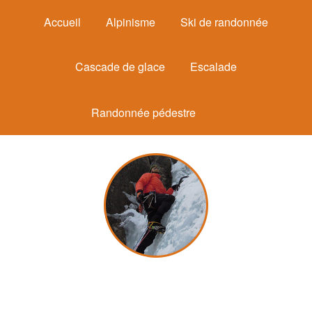
Accueil
Alpinisme
Ski de randonnée
Cascade de glace
Escalade
Randonnée pédestre
Michel Mounier