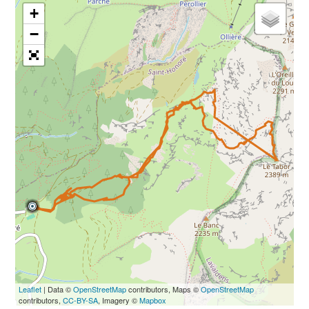
+
−
Leaflet
| Data ©
OpenStreetMap
contributors, Maps ©
OpenStreetMap
contributors,
CC-BY-SA
, Imagery ©
Mapbox