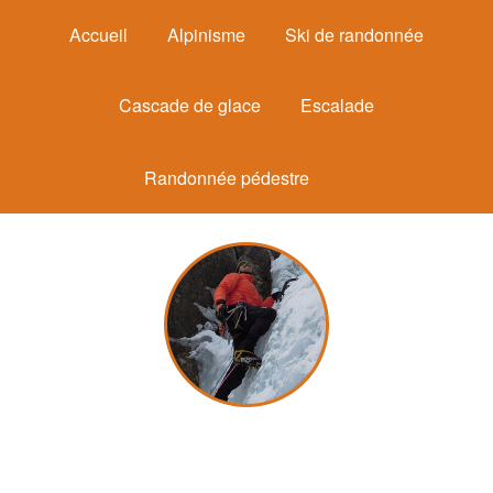
Accueil
Alpinisme
Ski de randonnée
Cascade de glace
Escalade
Randonnée pédestre
Michel Mounier