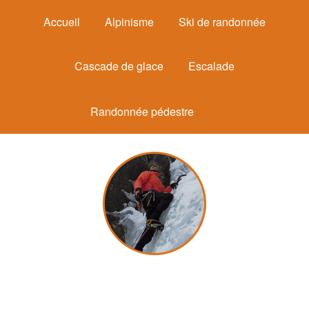
Accueil
Alpinisme
Ski de randonnée
Cascade de glace
Escalade
Randonnée pédestre
Michel Mounier