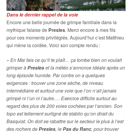
Dans le dernier rappel de la voie
Encore une belle journée de grimpe familiale dans la
mythique falaise de
Presles
. Merci encore à mes fils
pour ces moments privilégiés. Aujourd’hui c’est Matthieu
qui mène la cordée. Voici son compte rendu :
« En Mai fais ce qu’il te plaît… ça tombe bien on voulait
grimper à
Presles
et la météo s’annonce idéale après un
long épisode humide. Par contre on a quelques
exigences : trouver une zone sèche, de niveau
intermédiaire et surtout une voie que l’on n’ait jamais
grimpé ni l’un ni l’autre…. Exercice difficile surtout au
regard des plus de 200 voies cochées par l’ancien. Son
topo est tellement surligné de stabilo qu’on dirait du
Basquiat. On doit se rabattre sur le secteur le plus à l’est
des rochers de
Presles
, le
Pas du Ranc
, pour trouver