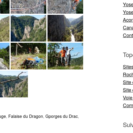
Yose
Yose
Aco
Cana
Cont
Top
Site
Roch
Site
Site 
Voie
Cor
uge
,
Falaise du Dragon
,
Gporges du Drac
,
Sui