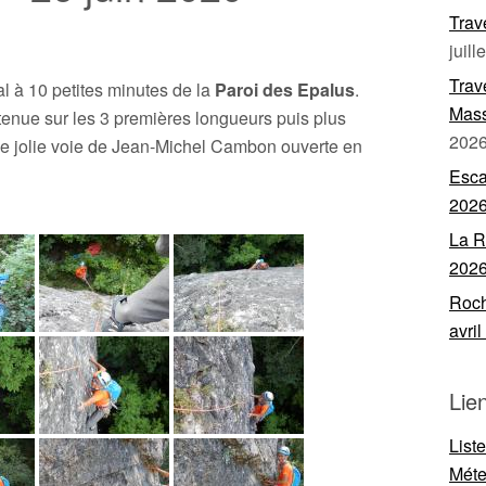
Trav
juill
Trav
al à 10 petites minutes de la
Paroi des Epalus
.
Mass
enue sur les 3 premières longueurs puis plus
202
ne jolie voie de Jean-Michel Cambon ouverte en
Esca
202
La R
202
Roch
avri
Lie
List
Mét