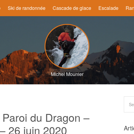
e
Ski de randonnée
Cascade de glace
Escalade
Ran
Michel Mounier
Paroi du Dragon –
– 26 juin 2020
Art