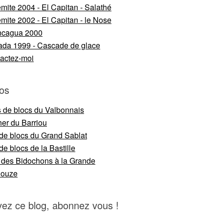
mite 2004 - El Capitan - Salathé
mite 2002 - El Capitan - le Nose
ncagua 2000
da 1999 - Cascade de glace
actez-moi
os
s de blocs du Valbonnais
er du Barriou
 de blocs du Grand Sablat
de blocs de la Bastille
 des Bidochons à la Grande
nouze
vez ce blog, abonnez vous !