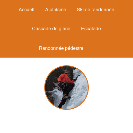
Accueil
Alpinisme
Ski de randonnée
Cascade de glace
Escalade
Randonnée pédestre
Michel Mounier