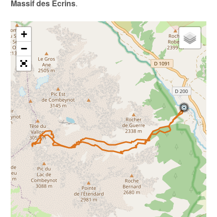
Massif des Écrins
.
+
−