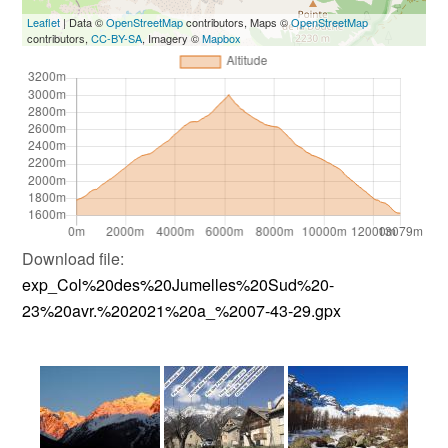
Leaflet
| Data ©
OpenStreetMap
contributors, Maps ©
OpenStreetMap
contributors,
CC-BY-SA
, Imagery ©
Mapbox
Download file:
exp_Col%20des%20Jumelles%20Sud%20-
23%20avr.%202021%20a_%2007-43-29.gpx