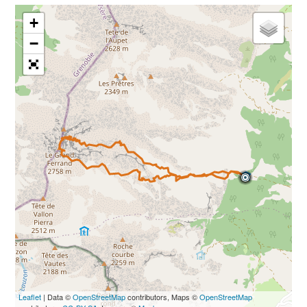
+
−
Leaflet
| Data ©
OpenStreetMap
contributors, Maps ©
OpenStreetMap