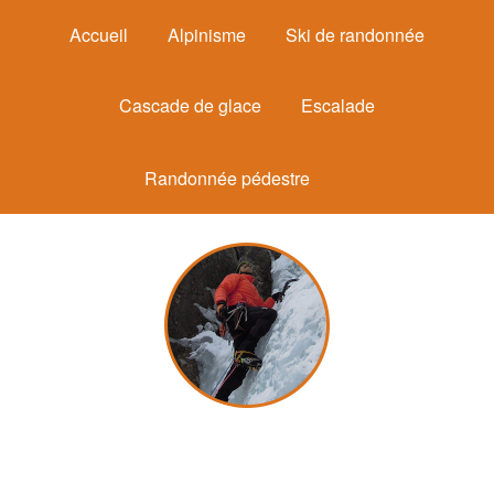
Accueil
Alpinisme
Ski de randonnée
Cascade de glace
Escalade
Randonnée pédestre
Michel Mounier