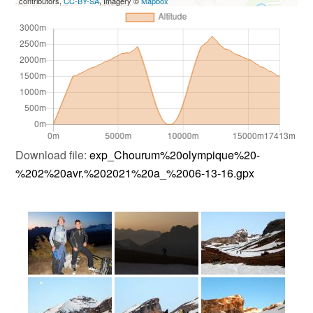
contributors,
CC-BY-SA
, Imagery ©
Mapbox
Download file:
exp_Chourum%20olympique%20-
%202%20avr.%202021%20a_%2006-13-16.gpx