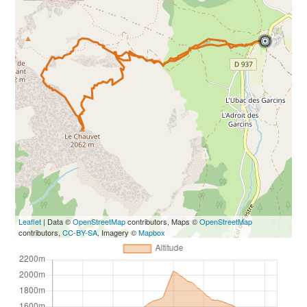
Leaflet
| Data ©
OpenStreetMap
contributors, Maps ©
OpenStreetMap
contributors,
CC-BY-SA
, Imagery ©
Mapbox