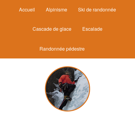
Accueil
Alpinisme
Ski de randonnée
Cascade de glace
Escalade
Randonnée pédestre
Michel Mounier