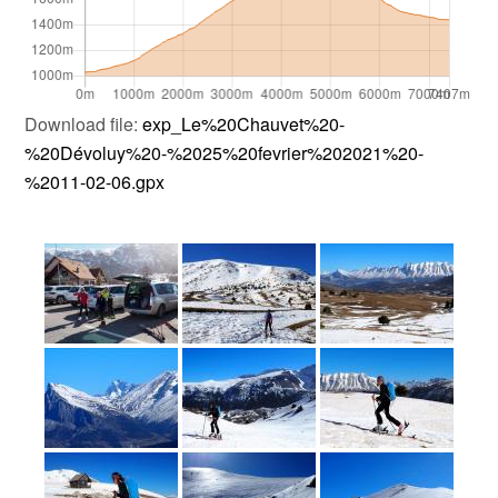
Download file:
exp_Le%20Chauvet%20-
%20Dévoluy%20-%2025%20fevrier%202021%20-
%2011-02-06.gpx