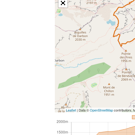
Leaflet
| Data ©
OpenStreetMap
contributors,