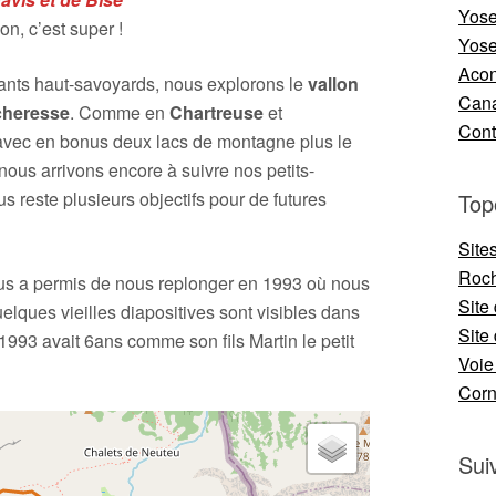
Yose
n, c’est super !
Yose
Aco
fants haut-savoyards, nous explorons le
vallon
Cana
acheresse
. Comme en
Chartreuse
et
Cont
 avec en bonus deux lacs de montagne plus le
nous arrivons encore à suivre nos petits-
us reste plusieurs objectifs pour de futures
Top
Site
Roch
ous a permis de nous replonger en 1993 où nous
Site
uelques vieilles diapositives sont visibles dans
Site 
993 avait 6ans comme son fils Martin le petit
Voie
Cor
Sui