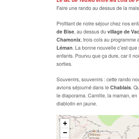
Faire une rando au dessus de la maiso
Profitant de notre séjour chez nos en
de Bise
, au dessus du
village de V
Chamonix
, trois cols au programme
Léman
. La bonne nouvelle c’est que 
enfants. Pourvu que ça dure, car il no
sorties.
Souvenirs, souvenirs : cette rando n
avions séjourné dans le
Chablais
. Q
le diaporama. Camille, la maman, en 1
diablotin en jaune.
+
−