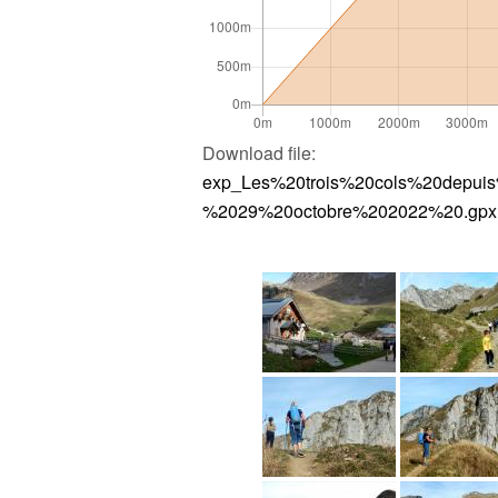
Download file:
exp_Les%20trois%20cols%20depui
%2029%20octobre%202022%20.gpx