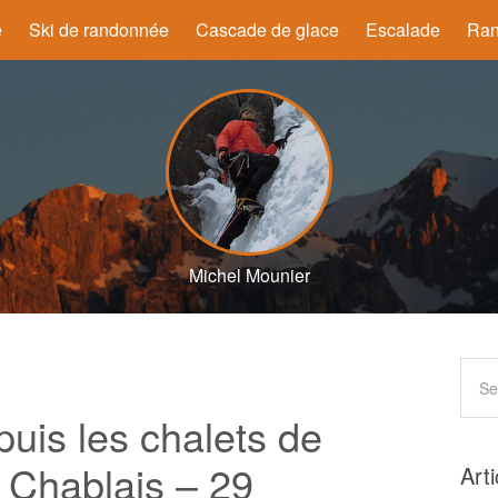
e
Ski de randonnée
Cascade de glace
Escalade
Ran
Michel Mounier
puis les chalets de
 Chablais – 29
Art