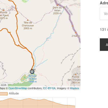
Adre
131 
 Maps ©
OpenStreetMap
contributors,
CC-BY-SA
, Imagery ©
Mapbox