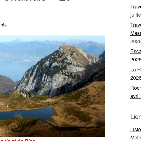
Trav
juill
Trav
nts
Mass
202
Esca
202
La R
202
Roch
avri
Lie
List
Mét
Pavis et de Bise