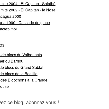
mite 2004 - El Capitan - Salathé
mite 2002 - El Capitan - le Nose
ncagua 2000
da 1999 - Cascade de glace
actez-moi
os
s de blocs du Valbonnais
er du Barriou
 de blocs du Grand Sablat
de blocs de la Bastille
 des Bidochons à la Grande
nouze
vez ce blog, abonnez vous !