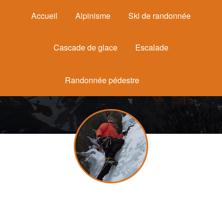
Accueil
Alpinisme
Ski de randonnée
Cascade de glace
Escalade
Randonnée pédestre
Michel Mounier