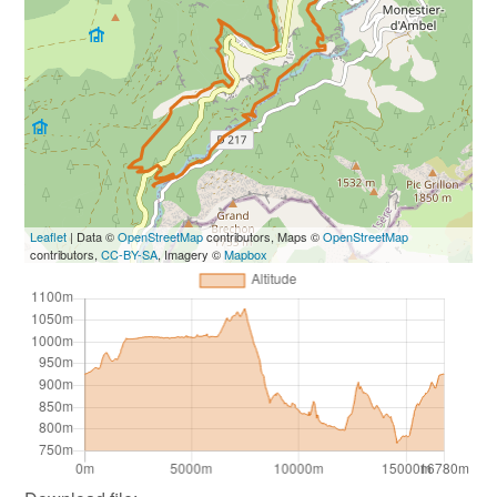
Leaflet
| Data ©
OpenStreetMap
contributors, Maps ©
OpenStreetMap
contributors,
CC-BY-SA
, Imagery ©
Mapbox