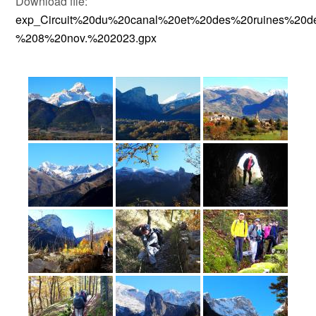
Download file:
exp_Circuit%20du%20canal%20et%20des%20ruines%20de
%208%20nov.%202023.gpx