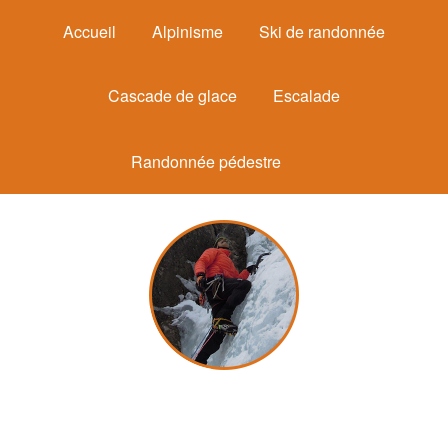
Accueil
Alpinisme
Ski de randonnée
Cascade de glace
Escalade
Randonnée pédestre
Michel Mounier