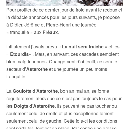
Pour profiter de ce dernier jour de froid avant le redoux et
la débâcle annoncés pour les jours suivants, je propose
à Didier, Jérôme et Pierre-Henri une journée
« tranquille » aux
Fréaux
.
Initialement j’avais prévu «
La nuit sera fraiche
» et les
«
Étourdis
« . Mais, en arrivant, ces cascades semblent
bien maigrichonnes. Changement d’objectif, ce sera le
secteur d’
Astarothe
et une journée un peu moins
tranquille…
La
Goulotte d’Astarothe
, bon an mal an, se forme
régulièrement alors que ce n’est pas toujours le cas pour
les Doigts d’Astarothe
. Ils peuvent ne pas toucher ou
seulement celui de droite et plus exceptionnellement
seulement celui de gauche. Cette fois-ci les conditions
sont parfaites, tout est en place. Par contre une grosse