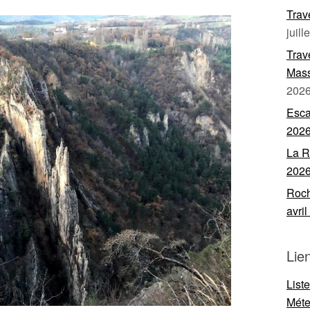
Trav
juill
Trav
Mass
202
Esca
202
La R
202
Roch
avri
Lie
List
Mét