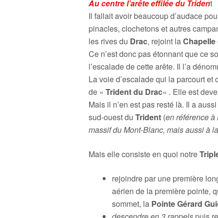
Au centre l’arête effilée du Triden
t
Il fallait avoir beaucoup d’audace pou
pinacles, clochetons et autres campani
les rives du
Drac
, rejoint la
Chapelle
Ce n’est donc pas étonnant que ce so
l’escalade de cette arête. Il l’a déno
La voie d’escalade qui la parcourt et
de «
Trident du Drac
« . Elle est dev
Mais il n’en est pas resté là. Il a aus
sud-ouest du
Trident
(
en référence à 
massif du Mont-Blanc, mais aussi à la 
Mais elle consiste en quoi notre
Tripl
rejoindre par une première longu
aérien de la première pointe, 
sommet, la
Pointe Gérard Gu
descendre en 3 rappels
puis r