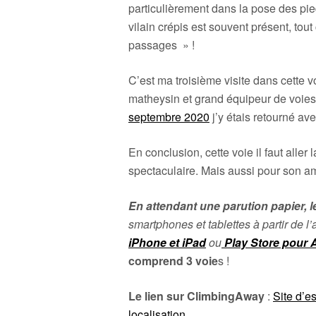
particulièrement dans la pose des pie
vilain crépis est souvent présent, tout
passages » !
C’est ma troisième visite dans cette 
matheysin et grand équipeur de voie
septembre 2020
j’y étais retourné av
En conclusion, cette voie il faut aller 
spectaculaire. Mais aussi pour son a
En attendant une parution papier, l
smartphones et tablettes à partir de 
iPhone et iPad
ou
Play Store pour A
comprend 3 voie
s !
Le lien sur ClimbingAway
:
Site d’e
localisation…