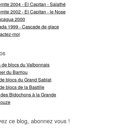
mite 2004 - El Capitan - Salathé
mite 2002 - El Capitan - le Nose
ncagua 2000
da 1999 - Cascade de glace
actez-moi
os
s de blocs du Valbonnais
er du Barriou
 de blocs du Grand Sablat
de blocs de la Bastille
 des Bidochons à la Grande
nouze
vez ce blog, abonnez vous !