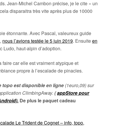
ds. Jean-Michel Cambon précise, je le cite « un
 cela disparaitra très vite après plus de 10000
voie étonnante. Avec Pascal, valeureux guide
s,
nous l’avions testée le 5 juin 2019
. Ensuite
en
ec Ludo, haut-alpin d’adoption.
la faire car elle est vraiment atypique et
mbiance propre à l’escalade de pinacles.
e topo est disponible en ligne
(1euro,09) sur
l’application ClimbingAway.
(
appStore pour
ndroid).
De plus le paquet cadeau
scalade Le Trident de Cognet – info, topo,