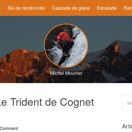
e
Ski de randonnée
Cascade de glace
Escalade
Ran
Michel Mounier
 Le Trident de Cognet
Art
 Comment