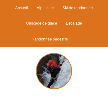
Accueil
Alpinisme
Ski de randonnée
Cascade de glace
Escalade
Randonnée pédestre
Michel Mounier