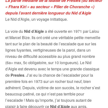
La partie médiane de la falaise de Presles (du secteur
« Fhara Kiri » au secteur « Pilier de Choranche »)
depuis l’avant dernière longueur du Nid d’Aigle
Le Nid d’Aigle, un voyage initiatique.
La voie du
Nid d’Aigle
a été ouverte en 1971 par Lalou
et Marcel Bize. Ils ont créé une véritable petite merveille
tant sur le plan de la beauté de l’escalade que sur les
lignes fuyantes, vertigineuses de la paroi, dans un
niveau de difficulté accessible au plus grand nombre
(6a+ max, 5c obligatoire, sur 10 longueurs). Le Nid
d’Aigle est devenu avec le temps une grande classique
de
Presles
. J’ai eu la chance de l’escalader pour la
première fois en 1973 sur un rocher tout neuf, bien
adhérent. Depuis, victime de son succès, le rocher s’est
beaucoup patiné, ce qui n’est pas terrible pour
l’escalade ! Mais qu’importe, j’ai toujours autant de
plaisir à faire découvrir ce
Nid d’Aigle
aux amis.