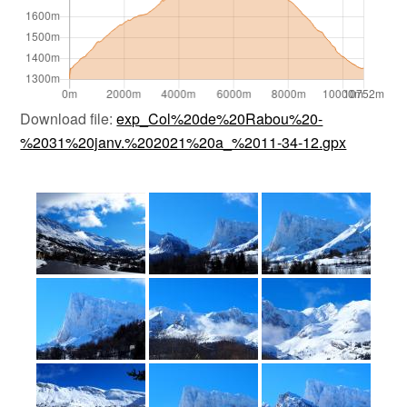
Download file:
exp_Col%20de%20Rabou%20-
%2031%20janv.%202021%20a_%2011-34-12.gpx