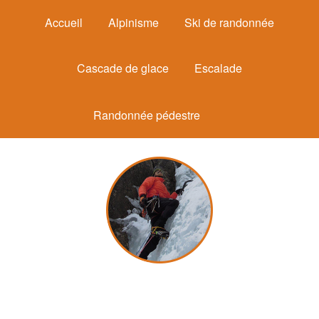
Accueil
Alpinisme
Ski de randonnée
Cascade de glace
Escalade
Randonnée pédestre
Michel Mounier