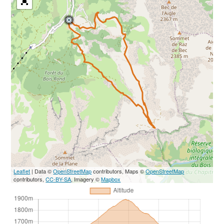
Leaflet
| Data ©
OpenStreetMap
contributors, Maps ©
OpenStreetMap
contributors,
CC-BY-SA
, Imagery ©
Mapbox