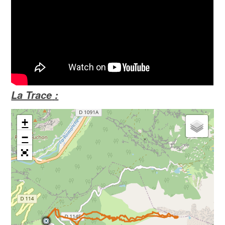
La Trace
:
+
−