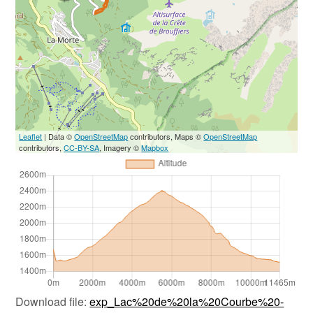
Leaflet
| Data ©
OpenStreetMap
contributors, Maps ©
OpenStreetMap
contributors,
CC-BY-SA
, Imagery ©
Mapbox
Download file:
exp_Lac%20de%20la%20Courbe%20-