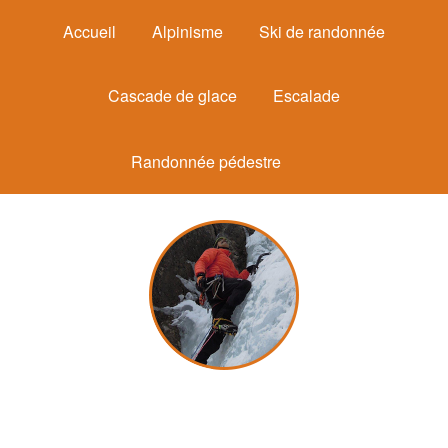
Accueil
Alpinisme
Ski de randonnée
Cascade de glace
Escalade
Randonnée pédestre
Michel Mounier