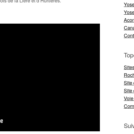
ls de la Lière et d’Hurtières.
Yose
Yose
Aco
Cana
Cont
Top
Site
Roch
Site
Site 
Voie
Cor
Sui