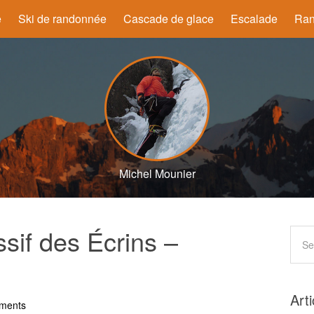
e
Ski de randonnée
Cascade de glace
Escalade
Ran
Michel Mounier
sif des Écrins –
Art
ments