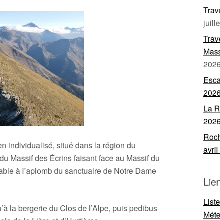
Trav
juill
Trav
Mass
202
Esca
202
La R
202
Roch
 individualisé, situé dans la région du
avri
du Massif des Écrins faisant face au Massif du
able à l’aplomb du sanctuaire de Notre Dame
Lie
List
’à la bergerie du Clos de l’Alpe, puis pedibus
Mét