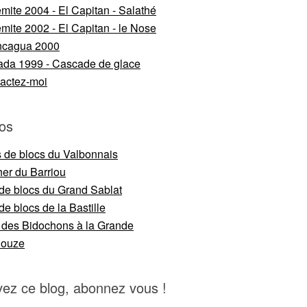
mite 2004 - El Capitan - Salathé
mite 2002 - El Capitan - le Nose
ncagua 2000
da 1999 - Cascade de glace
actez-moi
os
s de blocs du Valbonnais
er du Barriou
 de blocs du Grand Sablat
de blocs de la Bastille
 des Bidochons à la Grande
nouze
vez ce blog, abonnez vous !