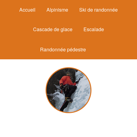
Accueil
Alpinisme
Ski de randonnée
Cascade de glace
Escalade
Randonnée pédestre
Michel Mounier