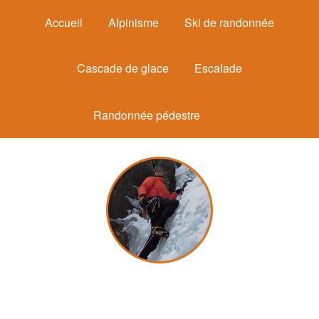
Accueil
Alpinisme
Ski de randonnée
Cascade de glace
Escalade
Randonnée pédestre
Michel Mounier