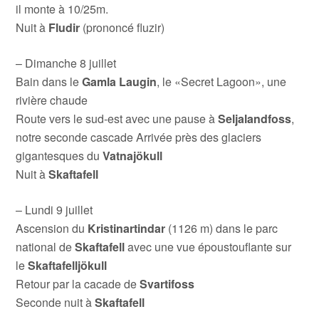
il monte à 10/25m.
Nuit à
Fludir
(prononcé fluzir)
– Dimanche 8 juillet
Bain dans le
Gamla Laugin
, le «Secret Lagoon», une
rivière chaude
Route vers le sud-est avec une pause à
Seljalandfoss
,
notre seconde cascade Arrivée près des glaciers
gigantesques du
Vatnajökull
Nuit à
Skaftafell
– Lundi 9 juillet
Ascension du
Kristinartindar
(1126 m) dans le parc
national de
Skaftafell
avec une vue époustouflante sur
le
Skaftafelljökull
Retour par la cacade de
Svartifoss
Seconde nuit à
Skaftafell