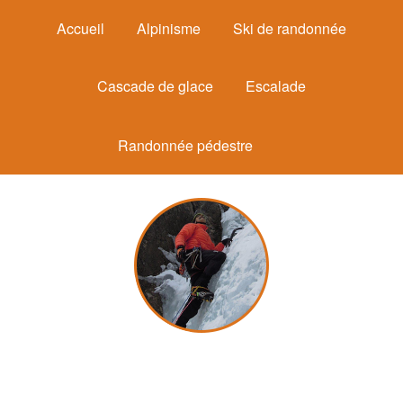
Accueil
Alpinisme
Ski de randonnée
Cascade de glace
Escalade
Randonnée pédestre
Michel Mounier