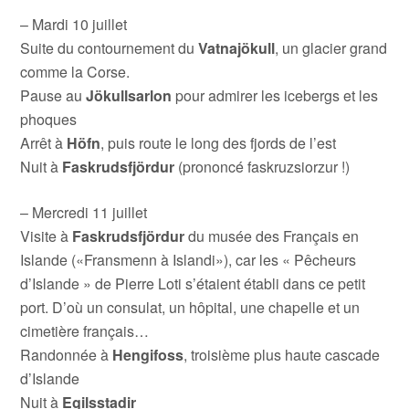
– Mardi 10 juillet
Suite du contournement du
Vatnajökull
, un glacier grand
comme la Corse.
Pause au
Jökullsarlon
pour admirer les icebergs et les
phoques
Arrêt à
Höfn
, puis route le long des fjords de l’est
Nuit à
Faskrudsfjördur
(prononcé faskruzsiorzur !)
– Mercredi 11 juillet
Visite à
Faskrudsfjördur
du musée des Français en
Islande («Fransmenn à Islandi»), car les « Pêcheurs
d’Islande » de Pierre Loti s’étaient établi dans ce petit
port. D’où un consulat, un hôpital, une chapelle et un
cimetière français…
Randonnée à
Hengifoss
, troisième plus haute cascade
d’Islande
Nuit à
Egilsstadir