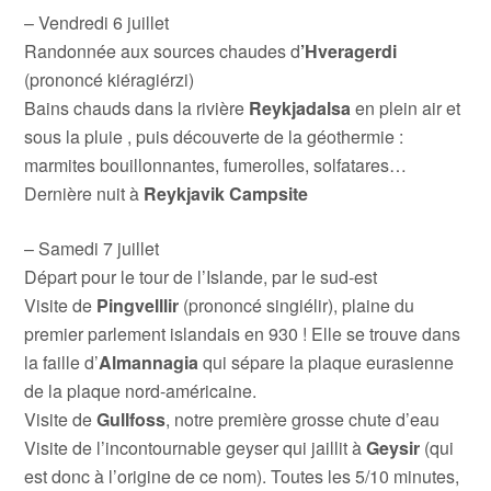
– Vendredi 6 juillet
Randonnée aux sources chaudes d
’Hveragerdi
(prononcé kiéragiérzi)
Bains chauds dans la rivière
Reykjadalsa
en plein air et
sous la pluie , puis découverte de la géothermie :
marmites bouillonnantes, fumerolles, solfatares…
Dernière nuit à
Reykjavik Campsite
– Samedi 7 juillet
Départ pour le tour de l’Islande, par le sud-est
Visite de
Pingvelllir
(prononcé singiélir), plaine du
premier parlement islandais en 930 ! Elle se trouve dans
la faille d’
Almannagia
qui sépare la plaque eurasienne
de la plaque nord-américaine.
Visite de
Gullfoss
, notre première grosse chute d’eau
Visite de l’incontournable geyser qui jaillit à
Geysir
(qui
est donc à l’origine de ce nom). Toutes les 5/10 minutes,