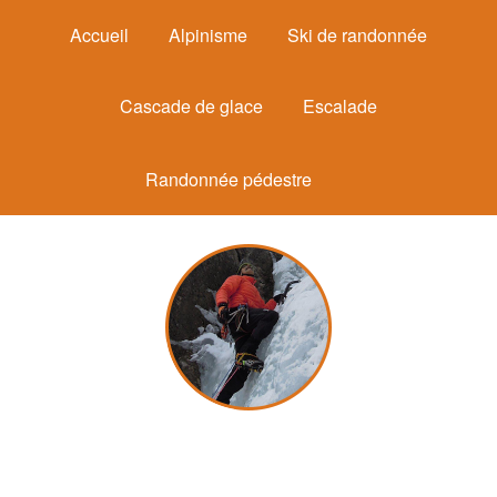
Accueil
Alpinisme
Ski de randonnée
Cascade de glace
Escalade
Randonnée pédestre
Michel Mounier