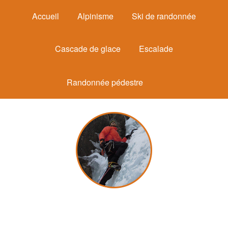
Accueil
Alpinisme
Ski de randonnée
Cascade de glace
Escalade
Randonnée pédestre
Michel Mounier