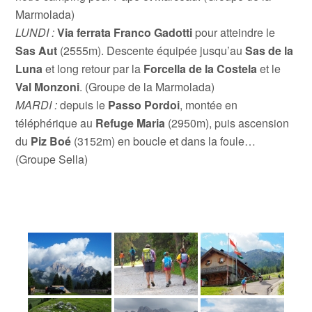
Marmolada)
LUNDI :
Via ferrata Franco Gadotti
pour atteindre le
Sas Aut
(2555m). Descente équipée jusqu’au
Sas de la
Luna
et long retour par la
Forcella de la Costela
et le
Val Monzoni
. (Groupe de la Marmolada)
MARDI :
depuis le
Passo Pordoi
, montée en
téléphérique au
Refuge Maria
(2950m), puis ascension
du
Piz Boé
(3152m) en boucle et dans la foule…
(Groupe Sella)