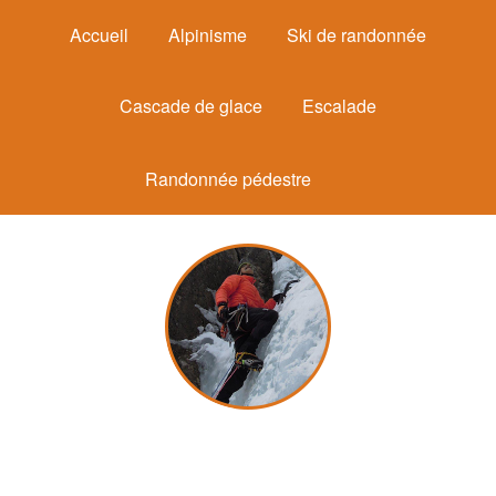
Accueil
Alpinisme
Ski de randonnée
Cascade de glace
Escalade
Randonnée pédestre
Michel Mounier