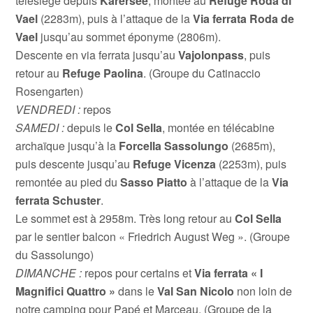
télésiège depuis
Karersee
, montée au
Refuge Roda di
Vael
(2283m), puis à l’attaque de la
Via ferrata Roda de
Vael
jusqu’au sommet éponyme (2806m).
Descente en via ferrata jusqu’au
Vajolonpass
, puis
retour au
Refuge Paolina
. (Groupe du Catinaccio
Rosengarten)
VENDREDI :
repos
SAMEDI :
depuis le
Col Sella
, montée en télécabine
archaïque jusqu’à la
Forcella Sassolungo
(2685m),
puis descente jusqu’au
Refuge Vicenza
(2253m), puis
remontée au pied du
Sasso Piatto
à l’attaque de la
Via
ferrata Schuster
.
Le sommet est à 2958m. Très long retour au
Col Sella
par le sentier balcon « Friedrich August Weg ». (Groupe
du Sassolungo)
DIMANCHE :
repos pour certains et
Via ferrata « I
Magnifici Quattro »
dans le
Val San Nicolo
non loin de
notre camping pour Papé et Marceau. (Groupe de la