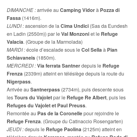
DIMANCHE :
arrivée au
Camping Vidor
à
Pozza di
Fassa
(1416m).
LUNDI :
ascension de la
Cima Undici
(Sas da Eundesh
en Ladin (2550m)) par le
Val Monzoni
et le
Refuge
Valacia
. (Groupe de la Marmolada)
MARDI :
école d’escalade sous le
Col Sella
à
Pian
Schiavaneis
(1850m).
MERCREDI :
Via ferrata Santner
depuis le
Refuge
Frenza
(2339m) atteint en télésiège depuis la route du
Nigerpass
.
Arrivée au
Santnerpass
(2734m), puis descente sous
les
Tours du Vajolet
par le
Refuge Re Albert
, puis les
Refuges du Vajolet et Paul Preuss
.
Remontée au
Pas de la Coronelle
pour rejoindre le
Refuge Frenza
. (Groupe du Catinaccio Rosengarten)
JEUDI :
depuis le
Refuge Paolina
(2125m) atteint en