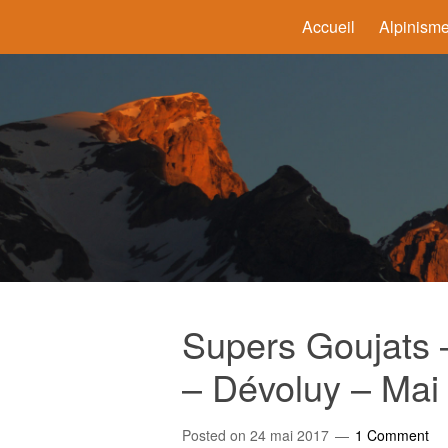
Accueil
Alpinism
Supers Goujats 
– Dévoluy – Mai
Posted on
24 mai 2017
1 Comment