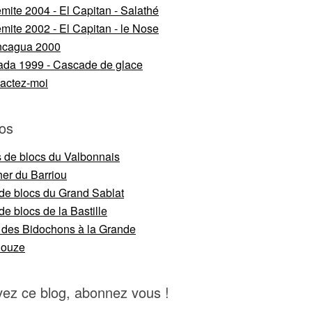
mite 2004 - El Capitan - Salathé
mite 2002 - El Capitan - le Nose
ncagua 2000
da 1999 - Cascade de glace
actez-moi
os
s de blocs du Valbonnais
er du Barriou
 de blocs du Grand Sablat
de blocs de la Bastille
 des Bidochons à la Grande
nouze
vez ce blog, abonnez vous !