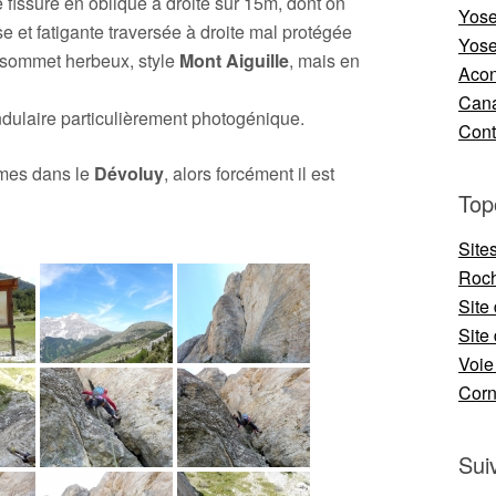
 fissure en oblique à droite sur 15m, dont on
Yose
e et fatigante traversée à droite mal protégée
Yose
 sommet herbeux, style
Mont Aiguille
, mais en
Aco
Cana
ndulaire particulièrement photogénique.
Cont
mmes dans le
Dévoluy
, alors forcément il est
Top
Site
Roch
Site
Site 
Voie
Cor
Sui