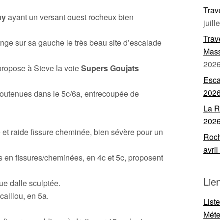
Trav
uy
ayant un versant ouest rocheux bien
juill
Trav
longe sur sa gauche le très beau site d’escalade
Mass
202
 propose à Steve la voie
Supers Goujats
Esca
202
soutenues dans le 5c/6a, entrecoupée de
La R
202
et raide fissure cheminée, bien sévère pour un
Roch
avri
 en fissures/cheminées, en 4c et 5c, proposent
Lie
e dalle sculptée.
caillou, en 5a.
List
Mét