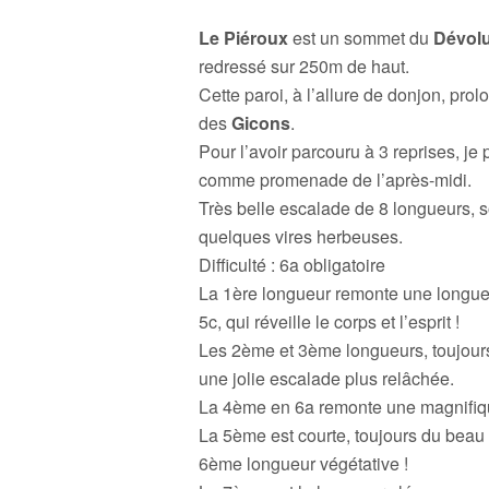
Le Piéroux
est un sommet du
Dévol
redressé sur 250m de haut.
Cette paroi, à l’allure de donjon, pro
des
Gicons
.
Pour l’avoir parcouru à 3 reprises, je
comme promenade de l’après-midi.
Très belle escalade de 8 longueurs, 
quelques vires herbeuses.
Difficulté : 6a obligatoire
La 1ère longueur remonte une longue 
5c, qui réveille le corps et l’esprit !
Les 2ème et 3ème longueurs, toujours
une jolie escalade plus relâchée.
La 4ème en 6a remonte une magnifiqu
La 5ème est courte, toujours du beau 
6ème longueur végétative !