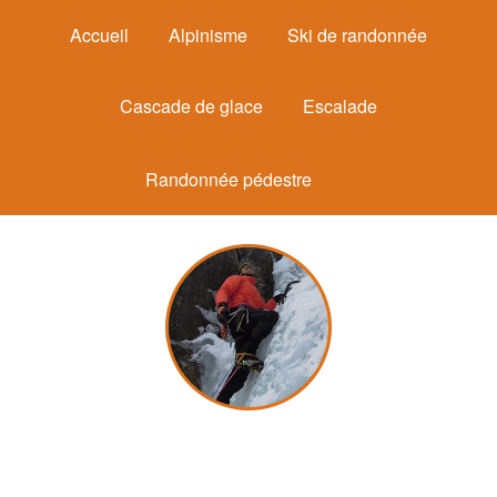
Accueil
Alpinisme
Ski de randonnée
Cascade de glace
Escalade
Randonnée pédestre
Michel Mounier