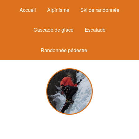
Accueil
Alpinisme
Ski de randonnée
Cascade de glace
Escalade
Randonnée pédestre
Michel Mounier