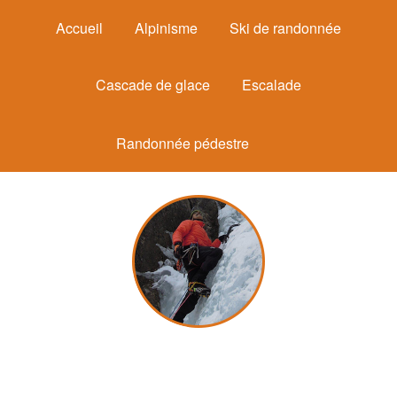
Accueil
Alpinisme
Ski de randonnée
Cascade de glace
Escalade
Randonnée pédestre
Michel Mounier