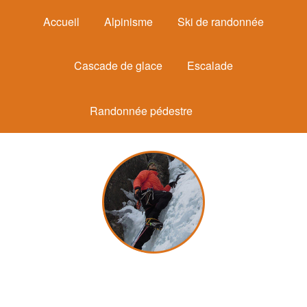
Accueil
Alpinisme
Ski de randonnée
Cascade de glace
Escalade
Randonnée pédestre
Michel Mounier