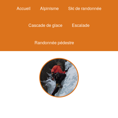
Accueil
Alpinisme
Ski de randonnée
Cascade de glace
Escalade
Randonnée pédestre
Michel Mounier