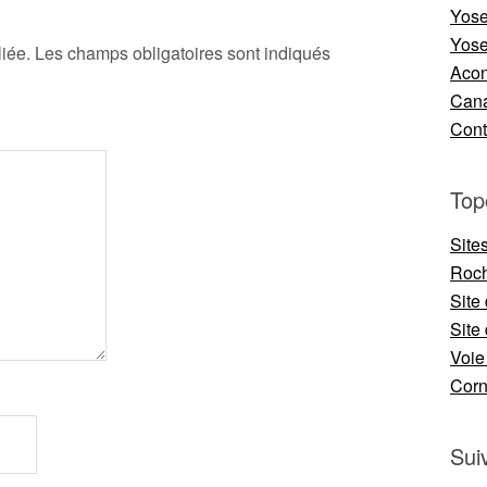
Yose
Yose
iée.
Les champs obligatoires sont indiqués
Aco
Cana
Cont
Top
Site
Roch
Site
Site 
Voie
Cor
Sui