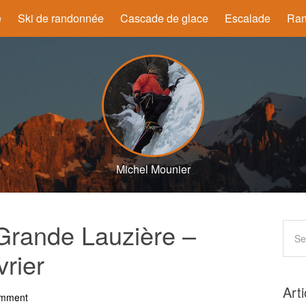
e
Ski de randonnée
Cascade de glace
Escalade
Ran
Michel Mounier
 Grande Lauzière –
rier
Art
omment