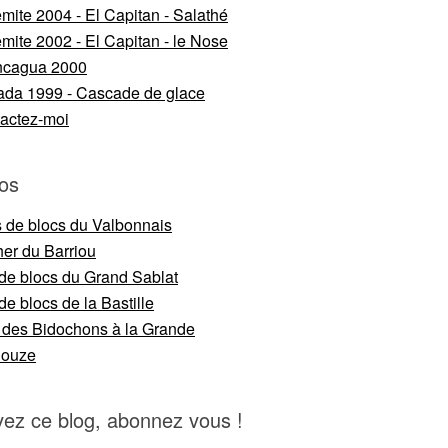
mite 2004 - El Capitan - Salathé
mite 2002 - El Capitan - le Nose
ncagua 2000
da 1999 - Cascade de glace
actez-moi
os
s de blocs du Valbonnais
er du Barriou
 de blocs du Grand Sablat
de blocs de la Bastille
 des Bidochons à la Grande
nouze
vez ce blog, abonnez vous !