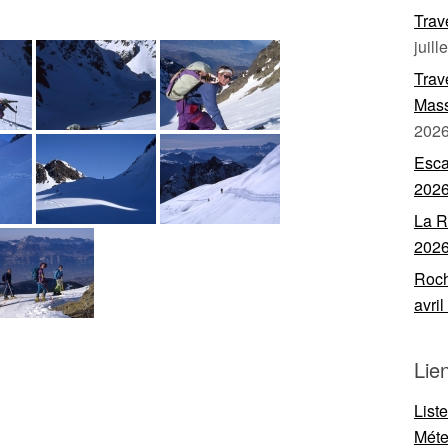
Trav
juill
Trav
Mass
202
Esca
202
La R
202
Roch
avri
Lie
List
Mét