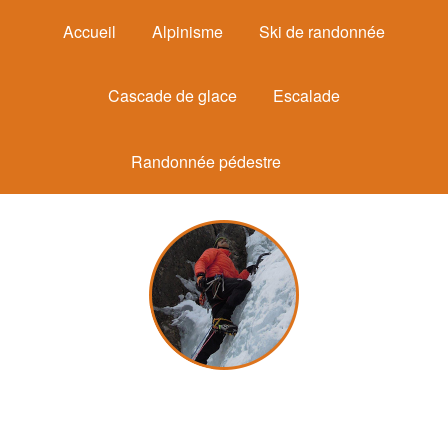
Accueil
Alpinisme
Ski de randonnée
Cascade de glace
Escalade
Randonnée pédestre
Michel Mounier