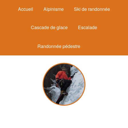
Accueil
Alpinisme
Ski de randonnée
Cascade de glace
Escalade
Randonnée pédestre
Michel Mounier