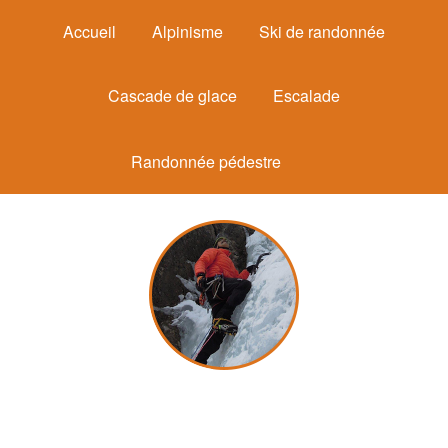
Accueil
Alpinisme
Ski de randonnée
Cascade de glace
Escalade
Randonnée pédestre
Michel Mounier