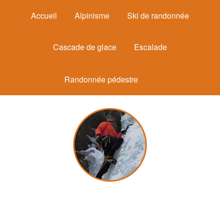
Accueil
Alpinisme
Ski de randonnée
Cascade de glace
Escalade
Randonnée pédestre
Michel Mounier