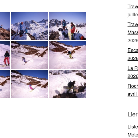
Trav
juill
Trav
Mass
202
Esca
202
La R
202
Roch
avri
Lie
List
Mét