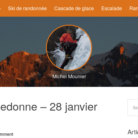
e
Ski de randonnée
Cascade de glace
Escalade
Ran
Michel Mounier
ledonne – 28 janvier
Art
omment