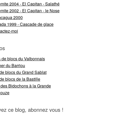
mite 2004 - El Capitan - Salathé
mite 2002 - El Capitan - le Nose
ncagua 2000
da 1999 - Cascade de glace
actez-moi
os
s de blocs du Valbonnais
er du Barriou
 de blocs du Grand Sablat
de blocs de la Bastille
 des Bidochons à la Grande
nouze
vez ce blog, abonnez vous !