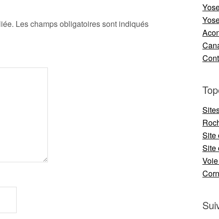
Yose
Yose
iée.
Les champs obligatoires sont indiqués
Aco
Cana
Cont
Top
Site
Roch
Site
Site 
Voie
Cor
Sui