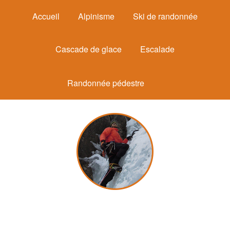
Accueil
Alpinisme
Ski de randonnée
Cascade de glace
Escalade
Randonnée pédestre
Michel Mounier