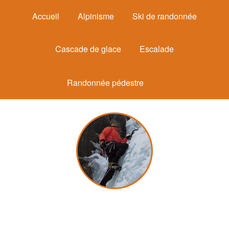
Accueil
Alpinisme
Ski de randonnée
Cascade de glace
Escalade
Randonnée pédestre
Michel Mounier