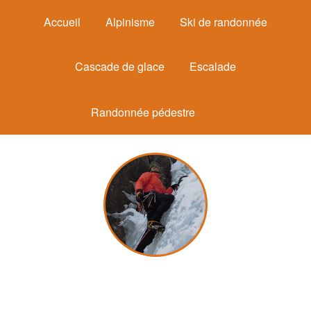
Accueil
Alpinisme
Ski de randonnée
Cascade de glace
Escalade
Randonnée pédestre
Michel Mounier