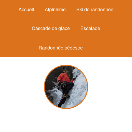
Accueil
Alpinisme
Ski de randonnée
Cascade de glace
Escalade
Randonnée pédestre
Michel Mounier