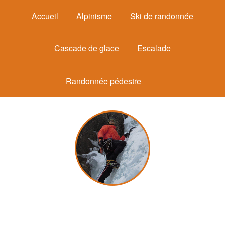
Accueil
Alpinisme
Ski de randonnée
Cascade de glace
Escalade
Randonnée pédestre
Michel Mounier