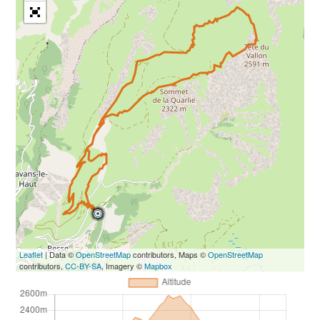
Leaflet
| Data ©
OpenStreetMap
contributors, Maps ©
OpenStreetMap
contributors,
CC-BY-SA
, Imagery ©
Mapbox