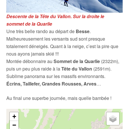
Descente de la Tête du Vallon. Sur la droite le
sommet de la Quarlie
Une très belle rando au départ de
Besse
.
Malheureusement les versants sud sont presque
totalement déneigés. Quant à la neige, c’est la pire que
nous ayons jamais skié !!!
Montée débonnaire au
Sommet de la Quarlie
(2322m),
puis un peu plus raide à la
Tête du Vallon
(2591m).
Sublime panorama sur les massifs environnants.
Écrins, Taillefer, Grandes Rousses, Arves
…
Au final une superbe journée, mais quelle bambée !
+
−