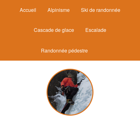
Accueil
Alpinisme
Ski de randonnée
Cascade de glace
Escalade
Randonnée pédestre
Michel Mounier