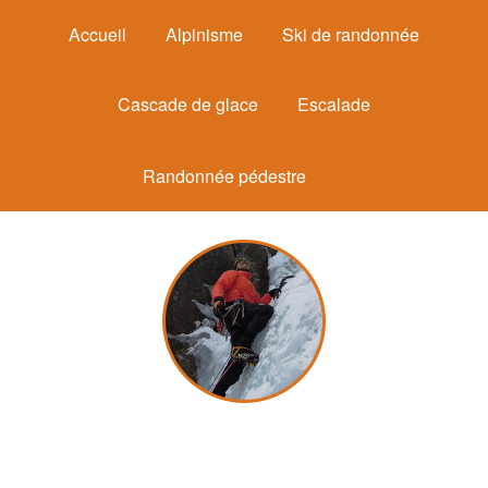
Accueil
Alpinisme
Ski de randonnée
Cascade de glace
Escalade
Randonnée pédestre
Michel Mounier