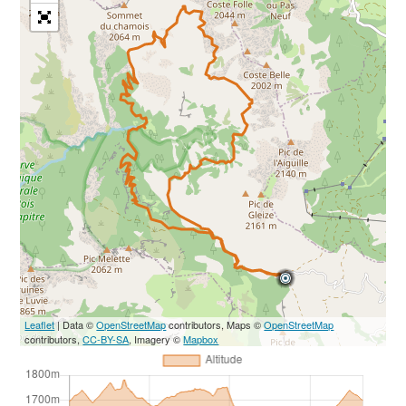
Leaflet
| Data ©
OpenStreetMap
contributors, Maps ©
OpenStreetMap
contributors,
CC-BY-SA
, Imagery ©
Mapbox