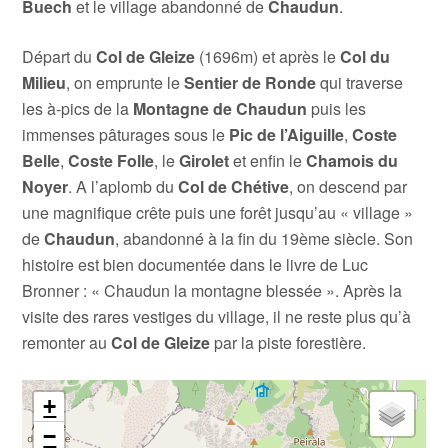
Buech
et le village abandonné de
Chaudun
.
Départ du
Col de Gleize
(1696m) et après le
Col du
Milieu
, on emprunte le
Sentier de Ronde
qui traverse
les à-pics de la
Montagne de Chaudun
puis les
immenses pâturages sous le
Pic de l’Aiguille
,
Coste
Belle
,
Coste Folle
, le
Girolet
et enfin le
Chamois du
Noyer
. A l’aplomb du
Col de Chétive
, on descend par
une magnifique crête puis une forêt jusqu’au « village »
de
Chaudun
, abandonné à la fin du 19ème siècle. Son
histoire est bien documentée dans le livre de Luc
Bronner : « Chaudun la montagne blessée ». Après la
visite des rares vestiges du village, il ne reste plus qu’à
remonter au
Col de Gleize
par la piste forestière.
+
−