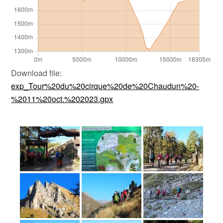
Download file:
exp_Tour%20du%20cirque%20de%20Chaudun%20-
%2011%20oct.%202023.gpx