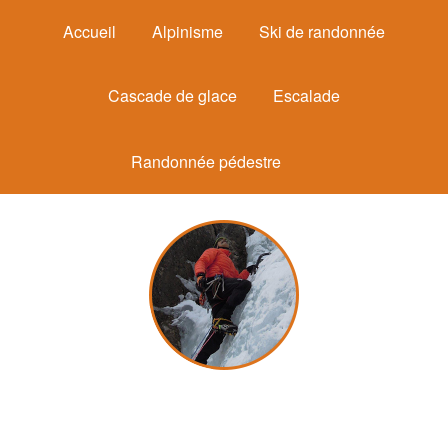
Accueil
Alpinisme
Ski de randonnée
Cascade de glace
Escalade
Randonnée pédestre
Michel Mounier