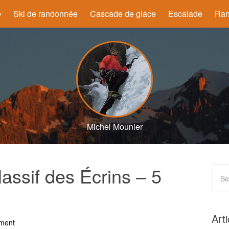
e
Ski de randonnée
Cascade de glace
Escalade
Ran
Michel Mounier
assif des Écrins – 5
Art
ment