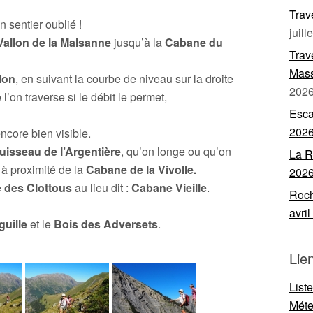
Trav
 sentier oublié !
juill
Vallon de la Malsanne
jusqu’à la
Cabane du
Trav
Mass
lon
, en suivant la courbe de niveau sur la droite
202
l’on traverse si le débit le permet,
Esca
202
encore bien visible.
uisseau de l’Argentière
, qu’on longe ou qu’on
La R
 à proximité de la
Cabane de la Vivolle.
202
e
des Clottous
au lieu dit :
Cabane Vieille
.
Roch
avri
guille
et le
Bois des Adversets
.
Lie
List
Mét