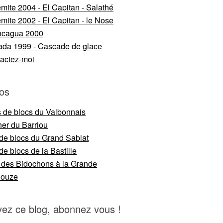
mite 2004 - El Capitan - Salathé
mite 2002 - El Capitan - le Nose
ncagua 2000
da 1999 - Cascade de glace
actez-moi
os
s de blocs du Valbonnais
er du Barriou
 de blocs du Grand Sablat
de blocs de la Bastille
 des Bidochons à la Grande
nouze
vez ce blog, abonnez vous !