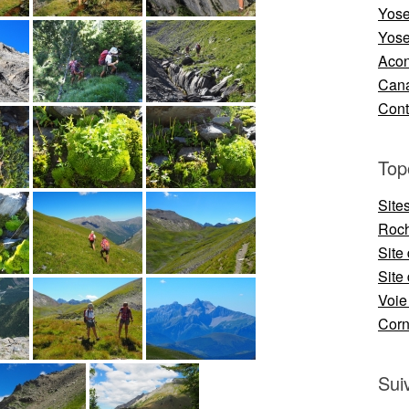
Yose
Yose
Aco
Cana
Cont
Top
Site
Roch
Site
Site 
Voie
Cor
Sui