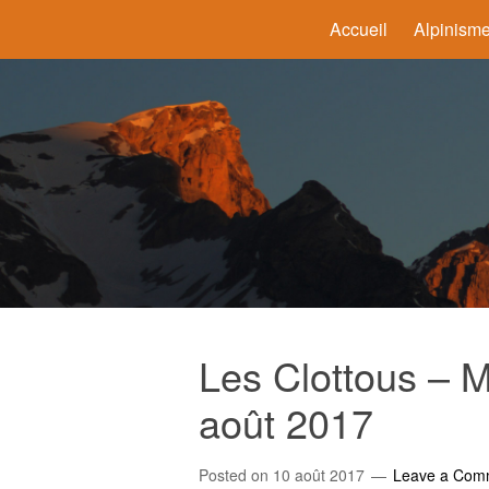
Accueil
Alpinism
Les Clottous – M
août 2017
Posted on
10 août 2017
Leave a Com