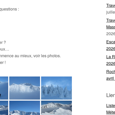
Trav
questions :
juill
Trav
Mass
202
Esca
er ?
202
rieux…
mmence au mieux, voir les photos.
La R
er !
202
Roch
avri
Lie
List
Mét