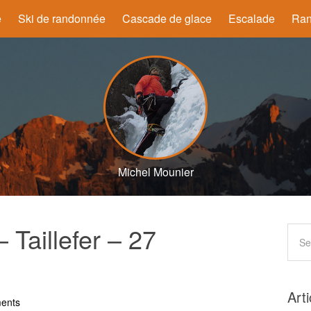
e
Ski de randonnée
Cascade de glace
Escalade
Ran
Michel Mounier
 Taillefer – 27
Art
ents