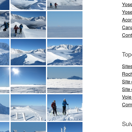
Yose
Yose
Aco
Cana
Cont
Top
Site
Roch
Site
Site 
Voie
Cor
Sui