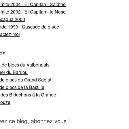
mite 2004 - El Capitan - Salathé
mite 2002 - El Capitan - le Nose
ncagua 2000
da 1999 - Cascade de glace
actez-moi
os
s de blocs du Valbonnais
er du Barriou
 de blocs du Grand Sablat
de blocs de la Bastille
 des Bidochons à la Grande
nouze
vez ce blog, abonnez vous !