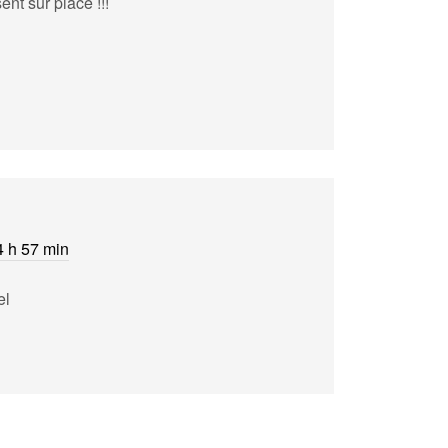
nt sur place !!!
4 h 57 min
el