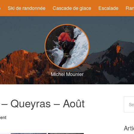
e
Ski de randonnée
Cascade de glace
Escalade
Ran
Michel Mounier
 – Queyras – Août
ent
Art