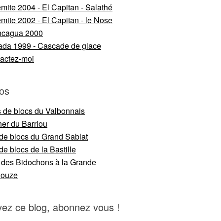
mite 2004 - El Capitan - Salathé
mite 2002 - El Capitan - le Nose
ncagua 2000
da 1999 - Cascade de glace
actez-moi
os
s de blocs du Valbonnais
er du Barriou
 de blocs du Grand Sablat
de blocs de la Bastille
 des Bidochons à la Grande
nouze
vez ce blog, abonnez vous !