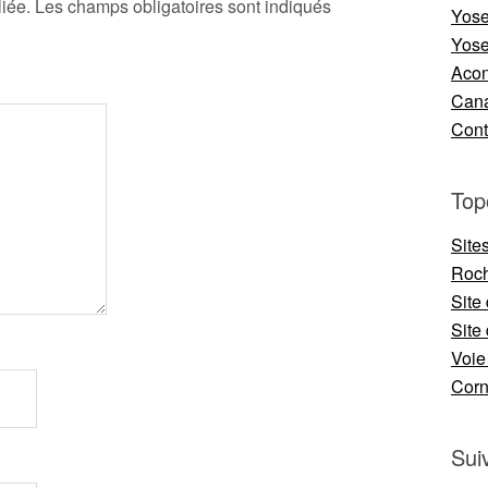
iée.
Les champs obligatoires sont indiqués
Yose
Yose
Aco
Cana
Cont
Top
Site
Roch
Site
Site 
Voie
Cor
Sui