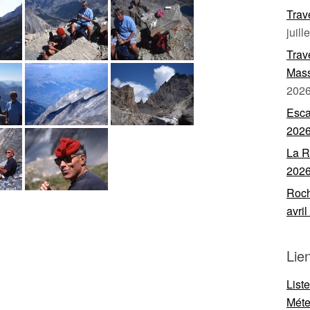
Trav
juill
Trav
Mass
202
Esca
202
La R
202
Roch
avri
Lie
List
Mét