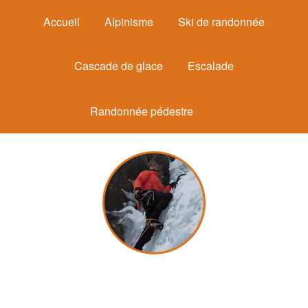
Accueil
Alpinisme
Ski de randonnée
Cascade de glace
Escalade
Randonnée pédestre
Michel Mounier