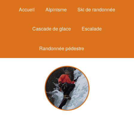
Accueil
Alpinisme
Ski de randonnée
Cascade de glace
Escalade
Randonnée pédestre
Michel Mounier