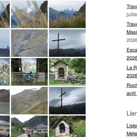
Trav
juill
Trav
Mass
202
Esca
202
La R
202
Roch
avri
Lie
List
Mét