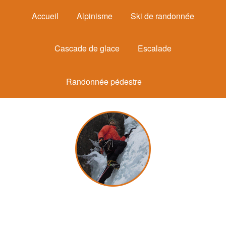
Accueil
Alpinisme
Ski de randonnée
Cascade de glace
Escalade
Randonnée pédestre
Michel Mounier